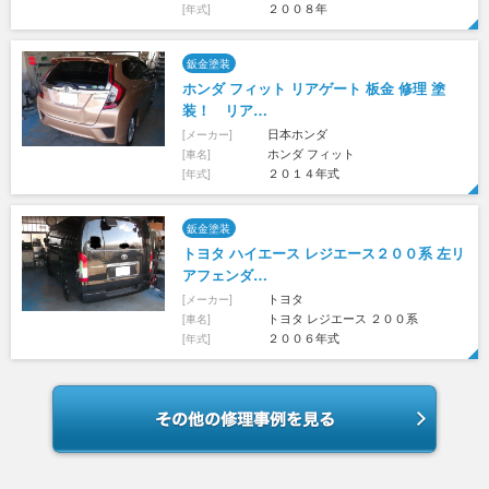
２００８年
[年式]
鈑金塗装
ホンダ フィット リアゲート 板金 修理 塗
装！ リア…
日本ホンダ
[メーカー]
ホンダ フィット
[車名]
２０１４年式
[年式]
鈑金塗装
トヨタ ハイエース レジエース２００系 左リ
アフェンダ…
トヨタ
[メーカー]
トヨタ レジエース ２００系
[車名]
２００６年式
[年式]