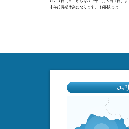
月２９日（日）から令和２年１月５日（日）まで年
末年始長期休業になります。 お客様には…
を見る
続きを見る