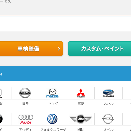
ータス
le
ダ
日産
マツダ
三菱
スバル
W
アウディ
フォルクスワーゲ
MINI
オペル