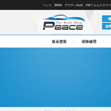
ベンツ、BMW、アウディAudi、VWフォルクスワ
ゲンなどの輸入車の板金修理なら
板金塗装
保険修理