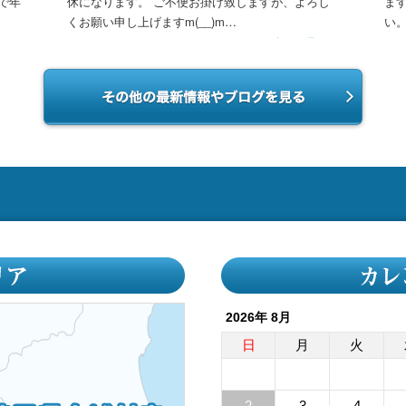
休になります。 ご不便お掛け致しますが、よろし
ます。 ご不便を
くお願い申し上げますm(__)m…
い。 よろしくお
続きを見る
2026年 8月
日
月
火
2
3
4