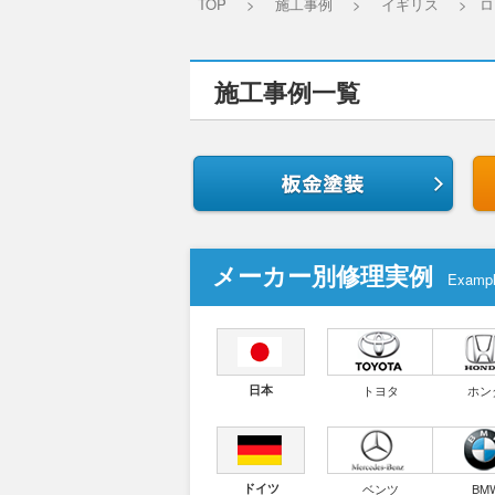
TOP
>
施工事例
>
イギリス
>
ロ
施工事例一覧
メーカー別修理実例
Examp
日本
トヨタ
ホン
ドイツ
ベンツ
BM