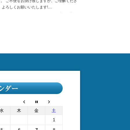
お掛け致しますが、ご理解くださ
願いいたします!…
続きを見る
水
木
金
土
1
5
6
7
8