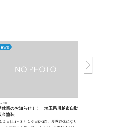
NEWS
2016.4.23
GW休業予定 埼玉県川越市
4月29日（金）から5月5日（木
ります。
知らせ！！ 埼玉県川越市自動
～８月１６日(水)迄、夏季連休になり