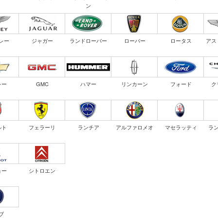
ン
レー
ジャガー
ランドローバー
ローバー
ロータス
アス
レー
GMC
ハマー
リンカーン
フォード
ク
ルト
フェラーリ
ランチア
アルファロメオ
マセラッティ
ラ
ョー
シトロエン
ブ