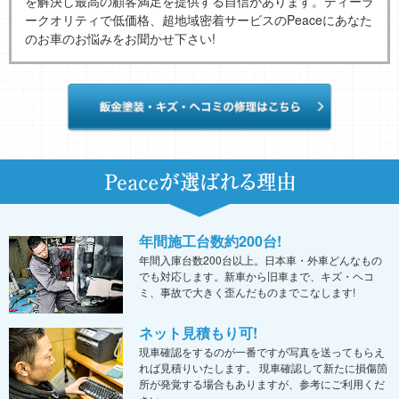
を解決し最高の顧客満足を提供する自信があります。ディーラ
ークオリティで低価格、超地域密着サービスのPeaceにあなた
のお車のお悩みをお聞かせ下さい!
年間施工台数約200台!
年間入庫台数200台以上。日本車・外車どんなもの
でも対応します。新車から旧車まで、キズ・ヘコ
ミ、事故で大きく歪んだものまでこなします!
ネット見積もり可!
現車確認をするのが一番ですが写真を送ってもらえ
れば見積りいたします。 現車確認して新たに損傷箇
所が発覚する場合もありますが、参考にご利用くだ