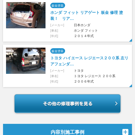
鈑金塗装
ホンダ フィット リアゲート 板金 修理 塗
装！ リア…
日本ホンダ
[メーカー]
ホンダ フィット
[車名]
２０１４年式
[年式]
鈑金塗装
トヨタ ハイエース レジエース２００系 左リ
アフェンダ…
トヨタ
[メーカー]
トヨタ レジエース ２００系
[車名]
２００６年式
[年式]
内容別施工事例