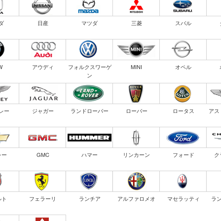
ダ
日産
マツダ
三菱
スバル
W
アウディ
フォルクスワーゲ
MINI
オペル
ン
レー
ジャガー
ランドローバー
ローバー
ロータス
アス
レー
GMC
ハマー
リンカーン
フォード
ク
ルト
フェラーリ
ランチア
アルファロメオ
マセラッティ
ラ