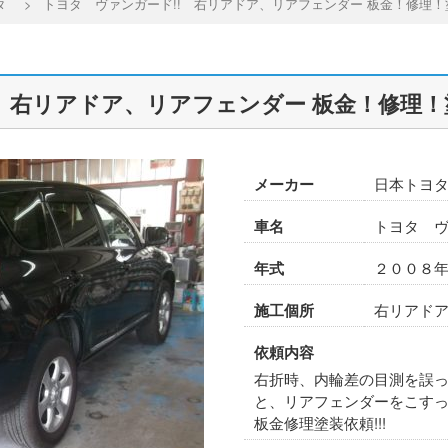
タ
>
トヨタ ヴァンガード!! 右リアドア、リアフェンダー 板金！修理
! 右リアドア、リアフェンダー 板金！修理
メーカー
日本トヨ
車名
トヨタ 
年式
２００８
施工個所
右リアド
依頼内容
右折時、内輪差の目測を誤
と、リアフェンダーをこす
板金修理塗装依頼!!!