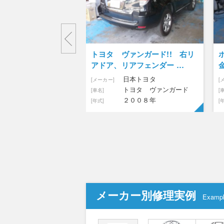
タ ヴァンガード!! 右リ
ホンダ フィット リアゲート 板
ア、リアフェンダー …
金 修理 塗装！ リア…
日本トヨタ
日本ホンダ
ー]
[メーカー]
トヨタ ヴァンガード
ホンダ フィット
[車名]
２００８年
２０１４年式
[年式]
メーカー別修理実例
Examp