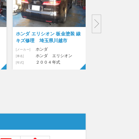
塗装 線
フィアット ５００ スポーツ リ
フォルクスワ
市
ヤバンパー修理
ル 埼玉県川
イタリアフィアット
ドイ
[メーカー]
[メーカー]
ン
オン
フィアット ５００ スポ
[車名]
フォ
ーツ
[車名]
ート
２０１２年式
[年式]
１９
[年式]