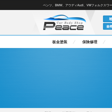
ベンツ、BMW、アウディAudi、VWフォルクスワ
ゲンなどの輸入車の板金修理なら
板金塗装
保険修理