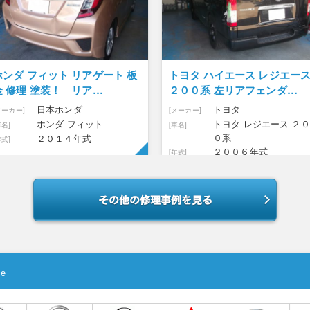
トヨタ ハイエース レジエース
ホンダ エリシオン 板金
２００系 左リアフェンダ…
キズ修理 埼玉県川越
トヨタ
ホンダ
[メーカー]
[メーカー]
トヨタ レジエース ２０
ホンダ エリシ
[車名]
[車名]
０系
２００４年式
[年式]
２００６年式
[年式]
le